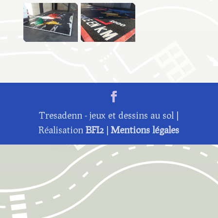
Tresadenn - jeux et dessins au sol |
Réalisation
BFI2
|
Mentions légales